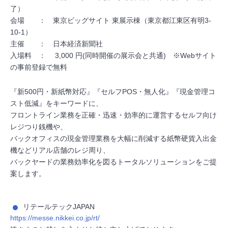
了）
会場 ： 東京ビッグサイト 東展示棟（東京都江東区有明3-
10-1）
主催 ： 日本経済新聞社
入場料 ： 3,000 円(同時開催の展示会と共通) ※Webサイト
の事前登録で無料
『新500円・新紙幣対応』『セルフPOS・無人化』『現金管理コ
スト低減』をキーワードに、
フロントライン業務を正確・迅速・効率的に運営するセルフ向け
レジつり銭機や、
バックオフィスの現金管理業務を大幅に削減する紙幣硬貨入出金
機などリアル店舗のレジ周り、
バックヤードの業務効率化を図るトータルソリューションをご提
案します。
リテールテックJAPAN
https://messe.nikkei.co.jp/rt/