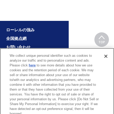
ローレルの強み
全国拠点網
TOP
お問い合わせ
We collect unique personal identifier such as cookies to
analyze our traffic and to personalize content and ads.
Please click
here
to see more details about how we use
企業情報
採用情報
cookies and the retention period of each cookie. We may
製品情報
最新情報
sell or share information about your use of our website
to/with our analytics and advertising partners, who may
サポートサービス
お問い合わせ
combine it with other information that you have provided to
them or that they have collected from your use of their
services. You have the right to opt out of sale or share of
your personal information by us. Please click [Do Not Sell or
Share My Personal Information] to exercise your right. If we
have detected an opt-out preference signal, then it will be
東京本社 東京都港区虎ノ門1-1-2
honored. .