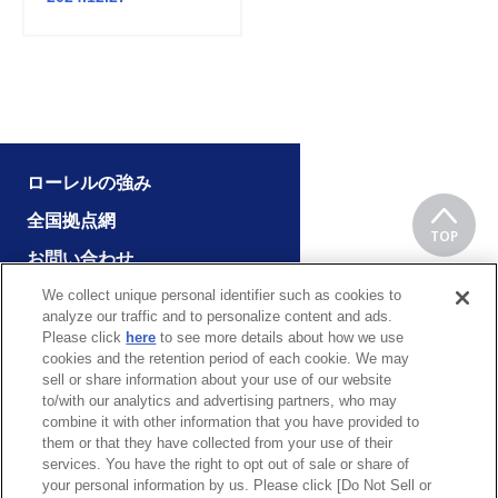
ローレルの強み
全国拠点網
TOP
お問い合わせ
We collect unique personal identifier such as cookies to
analyze our traffic and to personalize content and ads.
Please click
here
to see more details about how we use
企業情報
採用情報
cookies and the retention period of each cookie. We may
製品情報
最新情報
sell or share information about your use of our website
to/with our analytics and advertising partners, who may
サポートサービス
お問い合わせ
combine it with other information that you have provided to
them or that they have collected from your use of their
services. You have the right to opt out of sale or share of
your personal information by us. Please click [Do Not Sell or